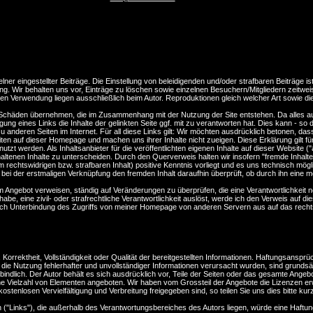
lner eingestellter Beiträge. Die Einstellung von beleidigenden und/oder strafbaren Beiträge 
ng. Wir behalten uns vor, Einträge zu löschen sowie einzelnen Besuchern/Mitgliedern zeitwei
eren Verwendung liegen ausschließlich beim Autor. Reproduktionen gleich welcher Art sowie di
 Schäden übernehmen, die im Zusammenhang mit der Nutzung der Site entstehen. Da alles au
g eines Links die Inhalte der gelinkten Seite ggf. mit zu verantworten hat. Dies kann - s
anderen Seiten im Internet. Für all diese Links gilt: Wir möchten ausdrücklich betonen, dass w
Seiten auf dieser Homepage und machen uns ihrer Inhalte nicht zueigen. Diese Erklärung gilt 
enutzt werden. Als Inhaltsanbieter für die veröffentlichten eigenen Inhalte auf dieser Websit
ltenen Inhalte zu unterscheiden. Durch den Querverweis halten wir insofern "fremde Inhalte" z
m rechtswidrigen bzw. strafbaren Inhalt) positive Kenntnis vorliegt und es uns technisch mö
i der erstmaligen Verknüpfung den fremden Inhalt daraufhin überprüft, ob durch ihn eine mögli
rem Angebot verweisen, ständig auf Veränderungen zu überprüfen, die eine Verantwortlichkeit
abe, eine zivil- oder strafrechtliche Verantwortlichkeit auslöst, werde ich den Verweis auf 
nach Unterbindung des Zugriffs von meiner Homepage von anderen Servern aus auf das rechts
 Korrektheit, Vollständigkeit oder Qualität der bereitgestellten Informationen. Haftungsanspr
ie Nutzung fehlerhafter und unvollständiger Informationen verursacht wurden, sind grundsä
erbindlich. Der Autor behält es sich ausdrücklich vor, Teile der Seiten oder das gesamte An
n eine Vielzahl von Elementen angeboten. Wir haben vom Grossteil der Angebote die Lizenzen
kostenlosen Vervielfältigung und Verbreitung freigegeben sind, so teilen Sie uns dies bitte ku
 ("Links"), die außerhalb des Verantwortungsbereiches des Autors liegen, würde eine Haftungs