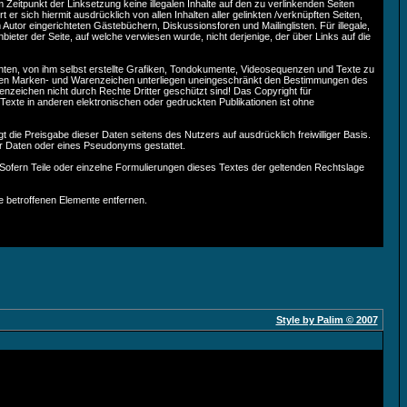
 Zeitpunkt der Linksetzung keine illegalen Inhalte auf den zu verlinkenden Seiten
 er sich hiermit ausdrücklich von allen Inhalten aller gelinkten /verknüpften Seiten,
Autor eingerichteten Gästebüchern, Diskussionsforen und Mailinglisten. Für illegale,
bieter der Seite, auf welche verwiesen wurde, nicht derjenige, der über Links auf die
hten, von ihm selbst erstellte Grafiken, Tondokumente, Videosequenzen und Texte zu
ützten Marken- und Warenzeichen unterliegen uneingeschränkt den Bestimmungen des
enzeichen nicht durch Rechte Dritter geschützt sind! Das Copyright für
 Texte in anderen elektronischen oder gedruckten Publikationen ist ohne
 die Preisgabe dieser Daten seitens des Nutzers auf ausdrücklich freiwilliger Basis.
r Daten oder eines Pseudonyms gestattet.
Sofern Teile oder einzelne Formulierungen dieses Textes der geltenden Rechtslage
 betroffenen Elemente entfernen.
Style by Palim © 2007