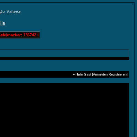
feknacker: 136742 Löschis Zahlenraten: 0 Löschis Bandit: 60963 Lös
» Hallo Gast [
Anmelden
|
Registrieren
]