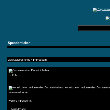
Spendenticker
www.abloesche.de
» Impressum
Domaininhaber
D. Kuhn
Kontakt Informationen des Domaininh
Internetadresse:
weitere Intresse/-n:
E-Mailadresse: