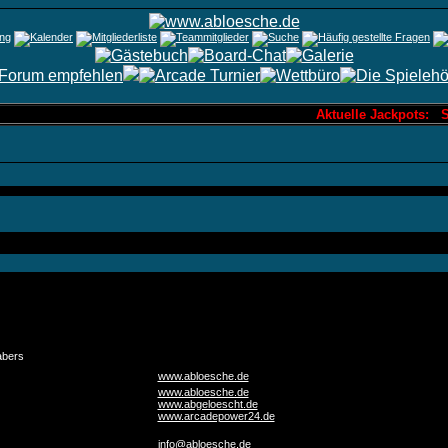
Aktuelle Jackpots: Sa
abers
www.abloesche.de
www.abloesche.de
www.abgeloescht.de
www.arcadepower24.de
info@abloesche.de