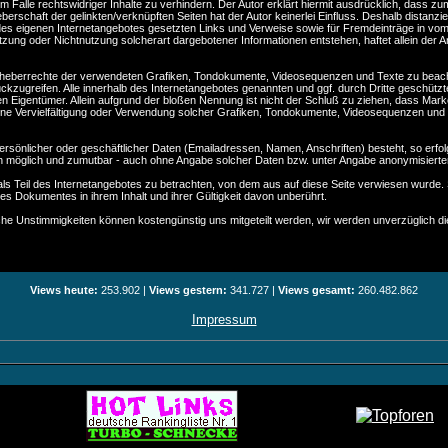
Falle rechtswidriger Inhalte zu verhindern. Der Autor erklärt hiermit ausdrücklich, dass zum
erschaft der gelinkten/verknüpften Seiten hat der Autor keinerlei Einfluss. Deshalb distanziert
b des eigenen Internetangebotes gesetzten Links und Verweise sowie für Fremdeinträge in vom 
zung oder Nichtnutzung solcherart dargebotener Informationen entstehen, haftet allein der An
ie Urheberrechte der verwendeten Grafiken, Tondokumente, Videosequenzen und Texte zu beac
ckzugreifen. Alle innerhalb des Internetangebotes genannten und ggf. durch Dritte gesch
en Eigentümer. Allein aufgrund der bloßen Nennung ist nicht der Schluß zu ziehen, dass Mark
ten. Eine Vervielfältigung oder Verwendung solcher Grafiken, Tondokumente, Videosequenzen und
rsönlicher oder geschäftlicher Daten (Emailadressen, Namen, Anschriften) besteht, so erfolgt
ch möglich und zumutbar - auch ohne Angabe solcher Daten bzw. unter Angabe anonymisierte
s Teil des Internetangebotes zu betrachten, von dem aus auf diese Seite verwiesen wurde. 
 des Dokumentes in ihrem Inhalt und ihrer Gültigkeit davon unberührt.
 Unstimmigkeiten können kostengünstig uns mitgeteilt werden, wir werden unverzüglich die
Views heute:
253.902 |
Views gestern:
341.727 |
Views gesamt:
260.482.862
Impressum