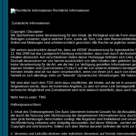
Rechtliche Informationen
Zusätzliche Informationen:
Copyright / Disclaimer
Wir überhehmen keine Verantwortung für den Inhalt, die Richtigkeit und die Form einze
Beiträgen zustarten, egal in welcher Form, sowie als Text, Link oder Bannereinblendu
Artikel und Meldungen sind urheberrechtlich geschützt. Alle Rechte an jeglicher weit
Wir weisen ausdrücklich darauf hin, dass wir KEINE Verantwortung für irgendwelche
12. Mai 1998 hat das Landgericht Hamburg entschieden, dass man durch die Ausbringun
Inhalten distanziert. Auf verschiedenen Seiten dieser Homepage befinden sich Links zu 
Deshalb distanzieren wir uns hiermit ausdrücklich von allen Inhalten aller gelinkten 
keine Verantwortung für die Art, wie die hier zur Verfügung gestellten Informationen g
eigenen Inhalten sind Querverweise ("Links") auf die von anderen Anbietern bereitgeha
fremden Inhalte sind wir nur dann verantwortlich, wenn von ihnen (d.h. auch von eine
handelt es sich allerdings stets um "lebende" (dynamische) Verweisungen. Wir haben be
Wir sind aber nach dem TDG nicht dazu verpflichtet, die Inhalte, auf die wir in unse
hingewiesen werde, dass ein konkretes Angebot, zu dem ich einen Link bereitgestellt h
technische Möglichkeit und Zumutbarkeit wird nicht dadurch beeinflußt, dass auch 
Mehr hierzu unter: TMG
Haftungsausschluss
1. Inhalt des Onlineangebotes Der Autor übernimmt keinerlei Gewähr für die Aktualität,
die durch die Nutzung oder Nichtnutzung der dargebotenen Informationen bzw. durch d
oder grob fahrlässiges Verschulden vorliegt. Alle Angebote sind freibleibend und unv
Veröffentlichung zeitweise oder endgültig einzustellen. Auf dieser Website , werde
Copyright und sind lizenzfrei. Sollten sich aber Werke darunter befinden die nicht zur 
2. Verweise und LinksBei direkten oder indirekten Verweisen auf fremde Internetseiten