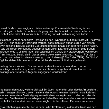
ist ausdrücklich untersagt, auch ist es untersagt Kommerzielle Werbung in den
se oder gänzlich die Schreibberechtigung zu entziehen. Alle bei uns erschienenen
e schriftliche oder elektronische Auswertung nur mit Zustimmung des Autors.
f eigener Gefahr geschieht! Hinweise zu den Hyperlinks auf dem BoardMit Urteil vom
o das LG - nur dadurch verhindert werden, dass man sich ausdrücklich von diesen
ir keinerlei Einfluss auf die Gestaltung und die Inhalte der gelinkten Seiten haben.
für alle auf dieser Homepage ausgebrachten Links. Die Autoren dieser Seite tragen
e ("abloesche.de"), sind wir nach den allgemeinen Gesetzen verantwortlich. Von diesen
ur Nutzung bereit, die in dieser Weise gekennzeichnet sind: http://.... Für diese
glich und zumutbar ist, deren Nutzung zu verhindern (§5 Abs.2 des TDG). Bei "Links"
che zivilrechtliche oder strafrechtliche Verantwortlichkeit ausgelöst wird.
 neu begründen könnten. Erst wenn wir feststellen oder von anderen darauf
dieses Angebot aufheben, soweit es uns technisch möglich und zumutbar ist. Die
widrige oder strafbare Angebot zugegriffen werden kann.
üche gegen den Autor, welche sich auf Schäden materieller oder ideeller Art beziehen,
tzlich ausgeschlossen, sofern seitens des Autors kein nachweislich vorsätzliches
gebot ohne gesonderte Ankündigung zu verändern, zu ergänzen, zu löschen oder die
 erworben. Die Restwerke unterliegen nach den Kenntnissstand unsererseits keinem
rz schriftlich mit und wir werden unverzüglich die betroffenen Elemente entfernen.
verpflichtung ausschließlich in dem Fall in Kraft treten, in dem der Autor von den