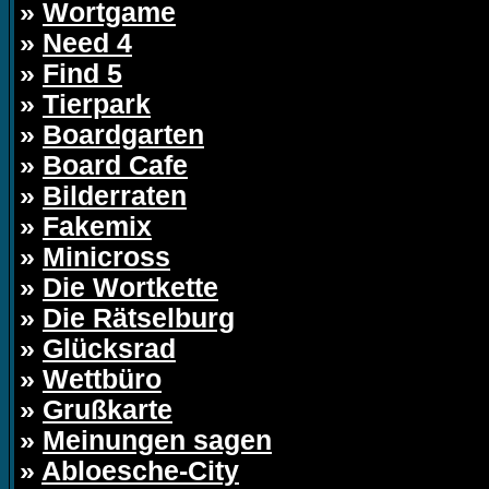
»
Wortgame
»
Need 4
»
Find 5
»
Tierpark
»
Boardgarten
»
Board Cafe
»
Bilderraten
»
Fakemix
»
Minicross
»
Die Wortkette
»
Die Rätselburg
»
Glücksrad
»
Wettbüro
»
Grußkarte
»
Meinungen sagen
»
Abloesche-City