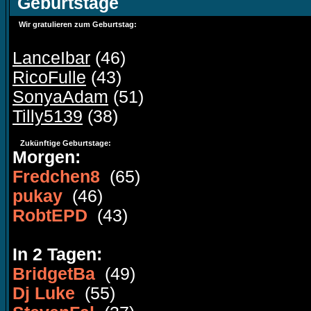
Geburtstage
Wir gratulieren zum Geburtstag:
LanceIbar
(46)
RicoFulle
(43)
SonyaAdam
(51)
Tilly5139
(38)
Zukünftige Geburtstage:
Morgen:
Fredchen8
(65)
pukay
(46)
RobtEPD
(43)
In 2 Tagen:
BridgetBa
(49)
Dj Luke
(55)