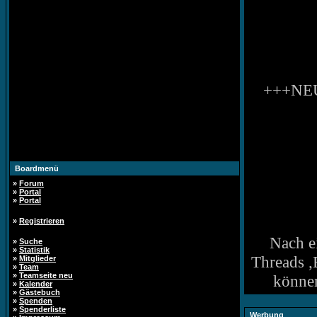
+++NEU
Boardmenü
»
Forum
»
Portal
»
Portal
»
Registrieren
Nach e
»
Suche
»
Statistik
Threads ,
»
Mitglieder
»
Team
»
Teamseite neu
können
»
Kalender
»
Gästebuch
»
Spenden
»
Spenderliste
Werbung