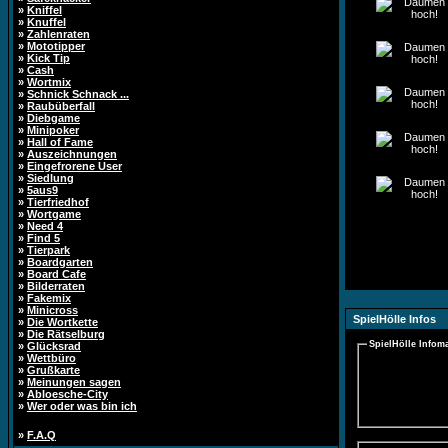
»
Kniffel
»
Knuffel
»
Zahlenraten
»
Mototipper
»
Kick Tip
»
Cash
»
Wortmix
»
Schnick Schnack ...
»
Raubüberfall
»
Diebgame
»
Minipoker
»
Hall of Fame
»
Auszeichnungen
»
Eingefrorene User
»
Siedlung
»
5aus9
»
Tierfriedhof
»
Wortgame
»
Need 4
»
Find 5
»
Tierpark
»
Boardgarten
»
Board Cafe
»
Bilderraten
»
Fakemix
»
Minicross
SpielHölle Infos
»
Die Wortkette
»
Die Rätselburg
SpielHölle Infoma
»
Glücksrad
»
Wettbüro
»
Grußkarte
»
Meinungen sagen
»
Abloesche-City
»
Wer oder was bin ich
»
F.A.Q