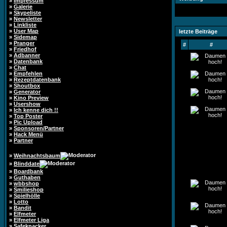
»
Impressum
»
Galerie
»
Skypeliste
»
Newsletter
»
Linkliste
»
User Map
letzte Beiträge
»
Sidemap
»
Pranger
#
#
»
Friedhof
»
Adbanner
»
Datenbank
»
Chat
»
Empfehlen
»
Rezeptdatenbank
»
Shoutbox
»
Generator
»
Kino Preview
»
Usershow
»
Ich kenne dich !!
»
Top Poster
»
Pic Upload
»
Sponsoren/Partner
»
Hack Menü
»
Partner
»
Weihnachtsbaum
»
Blinddate
»
Boardbank
»
Guthaben
»
wbbshop
»
Smilieshop
»
Spielhölle
»
Lotto
»
Bandit
»
Elfmeter
»
Elfmeter Liga
»
Safeknacker