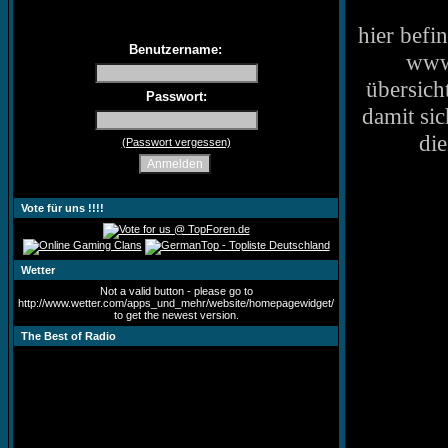
hier befi
Benutzername:
www*
übersich
Passwort:
damit sic
di
(Passwort vergessen)
Vote für uns !!!!
Wetter
Not a valid button - please go to
http://www.wetter.com/apps_und_mehr/website/homepagewidget/
to get the newest version.
The Best of Radio