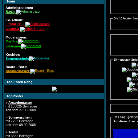
Team
Administratoren:
Barfly
Die 10 letzten be
Co-Admin:
..::MACU::..
Olympia
Moderatoren:
MaiThai
vaGemini
Kochfee:
Sonnenschein
25 neuesten Spie
Board - Bots:
Arcardemaster
Top Foren Rang
TopPoster
»
Arcardemaster
mit 155825 Beiträgen
seit dem 27.03.2008
»
Sonnenschein
Das KopFgeldSpi
mit 7792 Beiträgen
Auf diesen User 
seit dem 09.09.2008
»
Teufel
mit 3332 Beiträgen