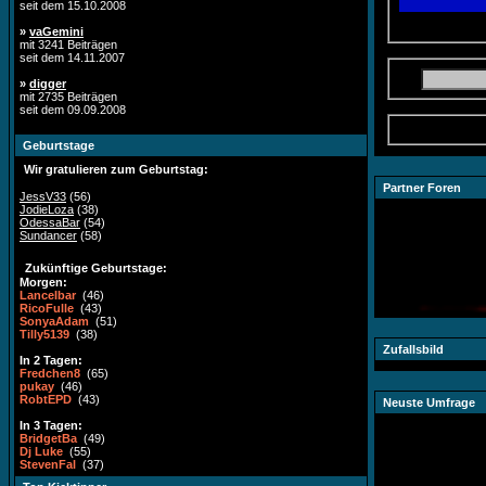
seit dem 15.10.2008
»
vaGemini
mit 3241 Beiträgen
seit dem 14.11.2007
»
digger
mit 2735 Beiträgen
seit dem 09.09.2008
Geburtstage
Wir gratulieren zum Geburtstag:
Partner Foren
JessV33
(56)
JodieLoza
(38)
OdessaBar
(54)
Sundancer
(58)
Zukünftige Geburtstage:
Morgen:
LanceIbar
(46)
RicoFulle
(43)
SonyaAdam
(51)
Tilly5139
(38)
Zufallsbild
In 2 Tagen:
Fredchen8
(65)
pukay
(46)
RobtEPD
(43)
Neuste Umfrage
In 3 Tagen:
BridgetBa
(49)
Dj Luke
(55)
StevenFal
(37)