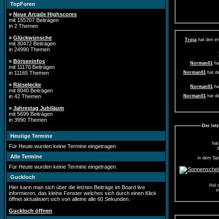
TopForen
»
Neue Arcade Highscores
mit 155707 Beiträgen
in 2 Themen
»
Glückwünsche
Troja
hat den er
mit 30472 Beiträgen
in 24990 Themen
»
Börseninfos
Norman01
ha
mit 11170 Beiträgen
Norman01
hat de
in 11165 Themen
»
Rätselecke
Norman01
ha
mit 8040 Beiträgen
Norman01
hat de
in 42 Themen
»
Jahrestag Jubiläum
Norman01
hat de
mit 5699 Beiträgen
in 3990 Themen
Norman01
ha
Der let
Norman01
ha
Heutige Termine
Norman01
hat de
hat
Für Heute wurden keine Termine eingetragen.
Alle Termine
in dem Spi
Für Heute wurden keine Termine eingetragen.
Guckloch
Hol 
Hier kann man sich über die letzten Beiträge im Board live
i
informieren, das kleine Fenster welches sich durch einen Klick
öffnet aktualisiert sich von alleine alle 60 Sekunden.
Guckloch öffnen